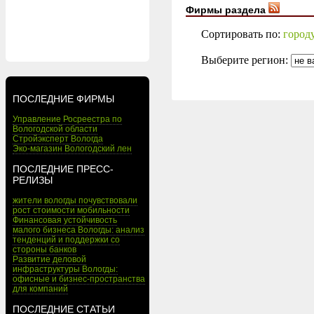
Фирмы раздела
Сортировать по:
город
Выберите регион:
ПОСЛЕДНИЕ ФИРМЫ
Управление Росреестра по
Вологодской области
Стройэксперт Вологда
Эко-магазин Вологодский лен
ПОСЛЕДНИЕ ПРЕСС-
РЕЛИЗЫ
жители вологды почувствовали
рост стоимости мобильности
Финансовая устойчивость
малого бизнеса Вологды: анализ
тенденций и поддержки со
стороны банков
Развитие деловой
инфраструктуры Вологды:
офисные и бизнес-пространства
для компаний
ПОСЛЕДНИЕ СТАТЬИ