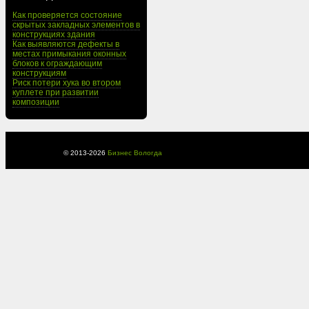
Как проверяется состояние
скрытых закладных элементов в
конструкциях здания
Как выявляются дефекты в
местах примыкания оконных
блоков к ограждающим
конструкциям
Риск потери хука во втором
куплете при развитии
композиции
© 2013-
2026
Бизнес Вологда