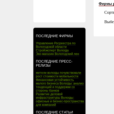
Фирмы 
Сорт
Выбе
ПОСЛЕДНИЕ ФИРМЫ
Управление Росреестра по
Вологодской области
Стройэксперт Вологда
Эко-магазин Вологодский лен
ПОСЛЕДНИЕ ПРЕСС-
РЕЛИЗЫ
жители вологды почувствовали
рост стоимости мобильности
Финансовая устойчивость
малого бизнеса Вологды: анализ
тенденций и поддержки со
стороны банков
Развитие деловой
инфраструктуры Вологды:
офисные и бизнес-пространства
для компаний
ПОСЛЕДНИЕ СТАТЬИ