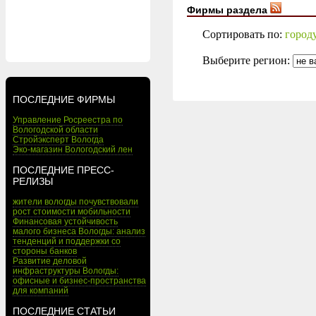
Фирмы раздела
Сортировать по:
город
Выберите регион:
ПОСЛЕДНИЕ ФИРМЫ
Управление Росреестра по
Вологодской области
Стройэксперт Вологда
Эко-магазин Вологодский лен
ПОСЛЕДНИЕ ПРЕСС-
РЕЛИЗЫ
жители вологды почувствовали
рост стоимости мобильности
Финансовая устойчивость
малого бизнеса Вологды: анализ
тенденций и поддержки со
стороны банков
Развитие деловой
инфраструктуры Вологды:
офисные и бизнес-пространства
для компаний
ПОСЛЕДНИЕ СТАТЬИ