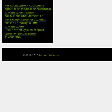
Как проверяется состояние
скрытых закладных элементов в
конструкциях здания
Как выявляются дефекты в
местах примыкания оконных
блоков к ограждающим
конструкциям
Риск потери хука во втором
куплете при развитии
композиции
© 2013-
2026
Бизнес Вологда