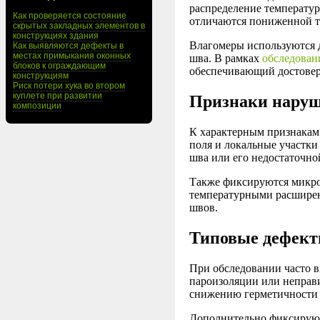
распределение температур
Как проверяется состояние
отличаются пониженной т
скрытых закладных элементов в
конструкциях здания
Влагомеры используются 
Как выявляются дефекты в
местах примыкания оконных
шва. В рамках
обследован
блоков к ограждающим
обеспечивающий достоверн
конструкциям
Риск потери хука во втором
куплете при развитии
Признаки наруш
композиции
К характерным признакам
поля и локальные участки
шва или его недостаточно
Также фиксируются микро
температурными расширен
швов.
Типовые дефект
При обследовании часто в
пароизоляции или неправ
снижению герметичности 
Дополнительно фиксируют