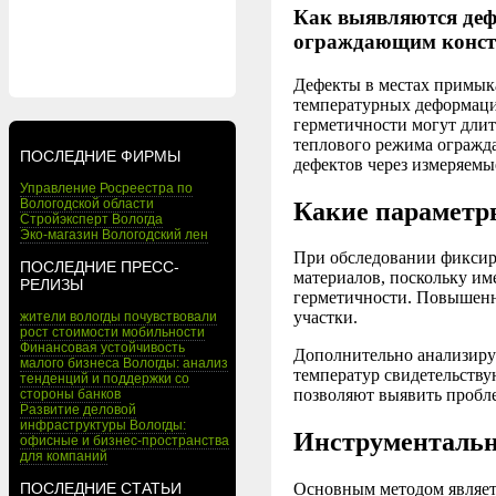
Как выявляются деф
ограждающим конс
Дефекты в местах примыка
температурных деформаци
герметичности могут длит
теплового режима огражд
ПОСЛЕДНИЕ ФИРМЫ
дефектов через измеряемы
Управление Росреестра по
Вологодской области
Какие параметр
Стройэксперт Вологда
Эко-магазин Вологодский лен
При обследовании фиксир
ПОСЛЕДНИЕ ПРЕСС-
материалов, поскольку им
РЕЛИЗЫ
герметичности. Повышенн
участки.
жители вологды почувствовали
рост стоимости мобильности
Финансовая устойчивость
Дополнительно анализиру
малого бизнеса Вологды: анализ
температур свидетельству
тенденций и поддержки со
позволяют выявить пробл
стороны банков
Развитие деловой
инфраструктуры Вологды:
Инструментальн
офисные и бизнес-пространства
для компаний
ПОСЛЕДНИЕ СТАТЬИ
Основным методом являет