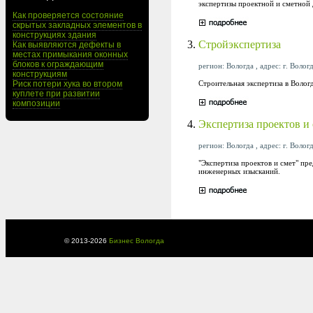
экспертизы проектной и сметной
Как проверяется состояние
скрытых закладных элементов в
конструкциях здания
3.
Стройэкспертиза
Как выявляются дефекты в
местах примыкания оконных
блоков к ограждающим
регион: Вологда , адрес: г. Волог
конструкциям
Строительная экспертиза в Волог
Риск потери хука во втором
куплете при развитии
композиции
4.
Экспертиза проектов и
регион: Вологда , адрес: г. Волог
"Экспертиза проектов и смет" пр
инженерных изысканий.
© 2013-
2026
Бизнес Вологда