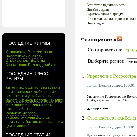
Агентства недвижимости
Дизайн-студии
Офисы - сдача в аренду
Строительная экспертиза и надз
Энергоаудит
Фирмы раздела
ПОСЛЕДНИЕ ФИРМЫ
Сортировать по:
город
Управление Росреестра по
Вологодской области
Выберите регион:
Стройэксперт Вологда
Эко-магазин Вологодский лен
ПОСЛЕДНИЕ ПРЕСС-
1.
Управление Росреестра
РЕЛИЗЫ
регион: Вологда , адрес: 160001, 
жители вологды почувствовали
рост стоимости мобильности
Финансовая устойчивость
Управление Росреестра по Вологод
15:45, перерыв 12:00–12:45.
малого бизнеса Вологды: анализ
тенденций и поддержки со
стороны банков
Развитие деловой
2.
Стройэкспертиза-Воло
инфраструктуры Вологды:
офисные и бизнес-пространства
для компаний
регион: Вологда , адрес: 160001, 
ПОСЛЕДНИЕ СТАТЬИ
Предоставление профессиональны