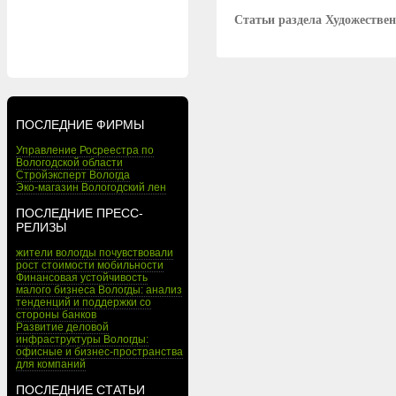
Статьи раздела Художеств
ПОСЛЕДНИЕ ФИРМЫ
Управление Росреестра по
Вологодской области
Стройэксперт Вологда
Эко-магазин Вологодский лен
ПОСЛЕДНИЕ ПРЕСС-
РЕЛИЗЫ
жители вологды почувствовали
рост стоимости мобильности
Финансовая устойчивость
малого бизнеса Вологды: анализ
тенденций и поддержки со
стороны банков
Развитие деловой
инфраструктуры Вологды:
офисные и бизнес-пространства
для компаний
ПОСЛЕДНИЕ СТАТЬИ