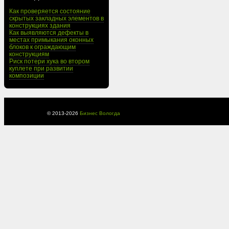
Как проверяется состояние
скрытых закладных элементов в
конструкциях здания
Как выявляются дефекты в
местах примыкания оконных
блоков к ограждающим
конструкциям
Риск потери хука во втором
куплете при развитии
композиции
© 2013-
2026
Бизнес Вологда