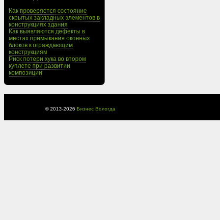
Как проверяется состояние
скрытых закладных элементов в
конструкциях здания
Как выявляются дефекты в
местах примыкания оконных
блоков к ограждающим
конструкциям
Риск потери хука во втором
куплете при развитии
композиции
© 2013-
2026
Бизнес Вологда