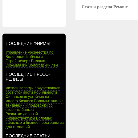
Статьи раздела Ремонт
ПОСЛЕДНИЕ ФИРМЫ
Управление Росреестра по
Вологодской области
Стройэксперт Вологда
Эко-магазин Вологодский лен
ПОСЛЕДНИЕ ПРЕСС-
РЕЛИЗЫ
жители вологды почувствовали
рост стоимости мобильности
Финансовая устойчивость
малого бизнеса Вологды: анализ
тенденций и поддержки со
стороны банков
Развитие деловой
инфраструктуры Вологды:
офисные и бизнес-пространства
для компаний
ПОСЛЕДНИЕ СТАТЬИ