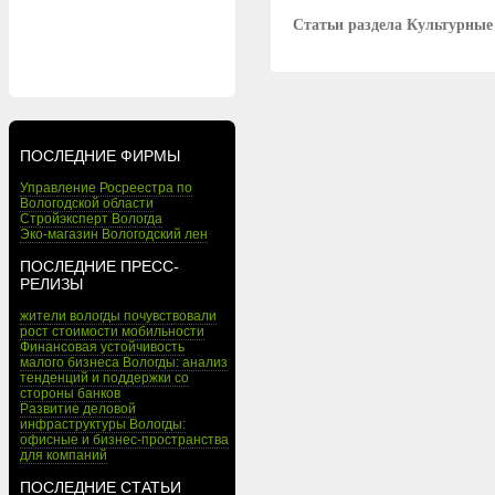
Статьи раздела Культурные
ПОСЛЕДНИЕ ФИРМЫ
Управление Росреестра по
Вологодской области
Стройэксперт Вологда
Эко-магазин Вологодский лен
ПОСЛЕДНИЕ ПРЕСС-
РЕЛИЗЫ
жители вологды почувствовали
рост стоимости мобильности
Финансовая устойчивость
малого бизнеса Вологды: анализ
тенденций и поддержки со
стороны банков
Развитие деловой
инфраструктуры Вологды:
офисные и бизнес-пространства
для компаний
ПОСЛЕДНИЕ СТАТЬИ