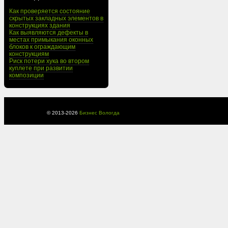
Как проверяется состояние
скрытых закладных элементов в
конструкциях здания
Как выявляются дефекты в
местах примыкания оконных
блоков к ограждающим
конструкциям
Риск потери хука во втором
куплете при развитии
композиции
© 2013-
2026
Бизнес Вологда