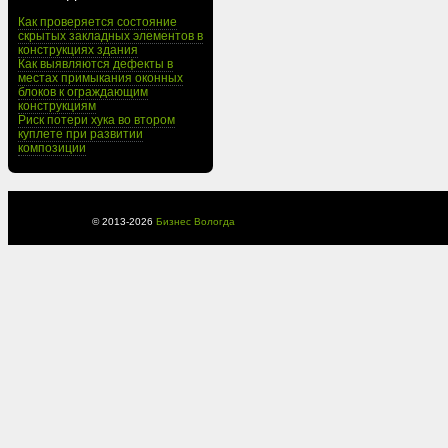
Как проверяется состояние
скрытых закладных элементов в
конструкциях здания
Как выявляются дефекты в
местах примыкания оконных
блоков к ограждающим
конструкциям
Риск потери хука во втором
куплете при развитии
композиции
© 2013-
2026
Бизнес Вологда