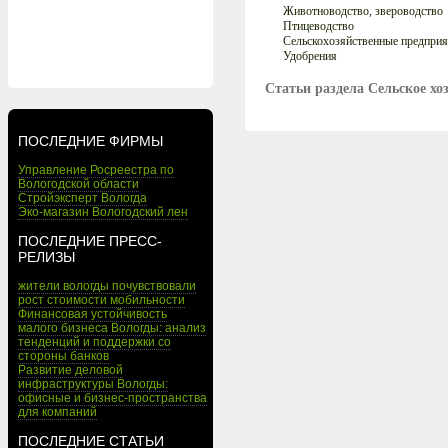
Животноводство, звероводство
Птицеводство
Сельскохозяйственные предприя
Удобрения
Статьи раздела Сельское хо
ПОСЛЕДНИЕ ФИРМЫ
Управление Росреестра по
Вологодской области
Стройэксперт Вологда
Эко-магазин Вологодский лен
ПОСЛЕДНИЕ ПРЕСС-
РЕЛИЗЫ
жители вологды почувствовали
рост стоимости мобильности
Финансовая устойчивость
малого бизнеса Вологды: анализ
тенденций и поддержки со
стороны банков
Развитие деловой
инфраструктуры Вологды:
офисные и бизнес-пространства
для компаний
ПОСЛЕДНИЕ СТАТЬИ