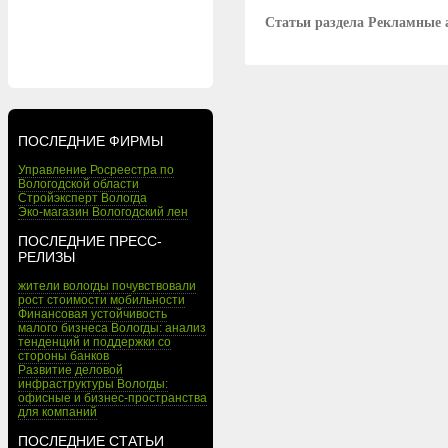
Статьи раздела Рекламные 
ПОСЛЕДНИЕ ФИРМЫ
Управление Росреестра по
Вологодской области
Стройэксперт Вологда
Эко-магазин Вологодский лен
ПОСЛЕДНИЕ ПРЕСС-
РЕЛИЗЫ
жители вологды почувствовали
рост стоимости мобильности
Финансовая устойчивость
малого бизнеса Вологды: анализ
тенденций и поддержки со
стороны банков
Развитие деловой
инфраструктуры Вологды:
офисные и бизнес-пространства
для компаний
ПОСЛЕДНИЕ СТАТЬИ