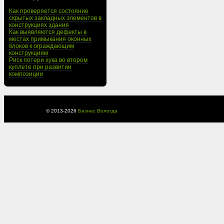
Как проверяется состояние
скрытых закладных элементов в
конструкциях здания
Как выявляются дефекты в
местах примыкания оконных
блоков к ограждающим
конструкциям
Риск потери хука во втором
куплете при развитии
композиции
© 2013-
2026
Бизнес Вологда