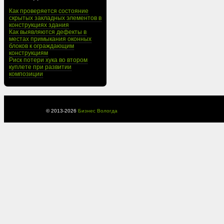
Как проверяется состояние
скрытых закладных элементов в
конструкциях здания
Как выявляются дефекты в
местах примыкания оконных
блоков к ограждающим
конструкциям
Риск потери хука во втором
куплете при развитии
композиции
© 2013-
2026
Бизнес Вологда