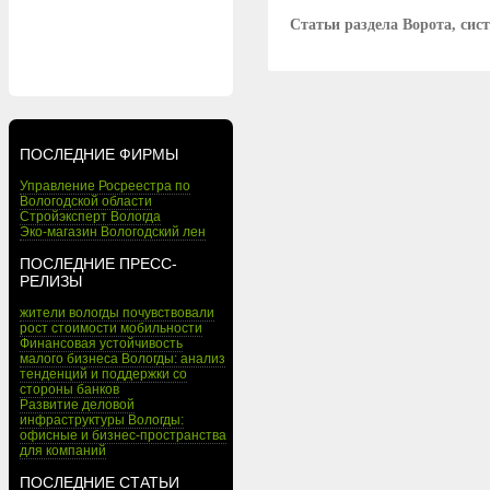
Статьи раздела Ворота, си
ПОСЛЕДНИЕ ФИРМЫ
Управление Росреестра по
Вологодской области
Стройэксперт Вологда
Эко-магазин Вологодский лен
ПОСЛЕДНИЕ ПРЕСС-
РЕЛИЗЫ
жители вологды почувствовали
рост стоимости мобильности
Финансовая устойчивость
малого бизнеса Вологды: анализ
тенденций и поддержки со
стороны банков
Развитие деловой
инфраструктуры Вологды:
офисные и бизнес-пространства
для компаний
ПОСЛЕДНИЕ СТАТЬИ