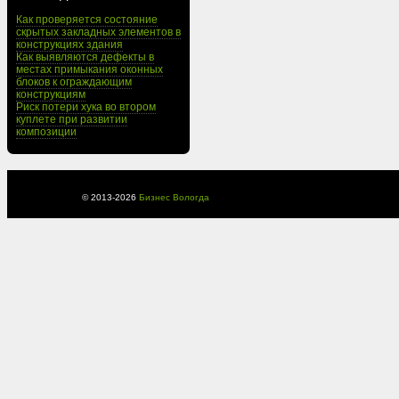
Как проверяется состояние
скрытых закладных элементов в
конструкциях здания
Как выявляются дефекты в
местах примыкания оконных
блоков к ограждающим
конструкциям
Риск потери хука во втором
куплете при развитии
композиции
© 2013-
2026
Бизнес Вологда