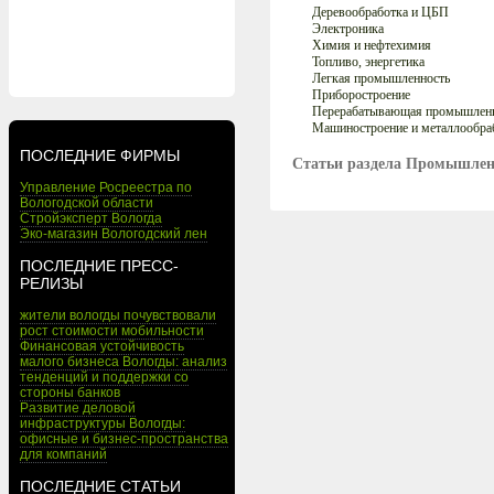
Деревообработка и ЦБП
Электроника
Химия и нефтехимия
Топливо, энергетика
Легкая промышленность
Приборостроение
Перерабатывающая промышлен
Машиностроение и металлообра
ПОСЛЕДНИЕ ФИРМЫ
Статьи раздела Промышлен
Управление Росреестра по
Вологодской области
Стройэксперт Вологда
Эко-магазин Вологодский лен
ПОСЛЕДНИЕ ПРЕСС-
РЕЛИЗЫ
жители вологды почувствовали
рост стоимости мобильности
Финансовая устойчивость
малого бизнеса Вологды: анализ
тенденций и поддержки со
стороны банков
Развитие деловой
инфраструктуры Вологды:
офисные и бизнес-пространства
для компаний
ПОСЛЕДНИЕ СТАТЬИ