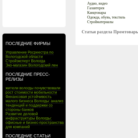
Аудио, видео
Галантерея
Канцтовары
Одежда, обувь, текстиль
Стройматериалы
Статьи раздела Промтовар
ПОСЛЕДНИЕ ФИРМЫ
Управление Росреестра по
Вологодской области
Стройэксперт Вологда
Эко-магазин Вологодский лен
ПОСЛЕДНИЕ ПРЕСС-
РЕЛИЗЫ
жители вологды почувствовали
рост стоимости мобильности
Финансовая устойчивость
малого бизнеса Вологды: анализ
тенденций и поддержки со
стороны банков
Развитие деловой
инфраструктуры Вологды:
офисные и бизнес-пространства
для компаний
ПОСЛЕДНИЕ СТАТЬИ