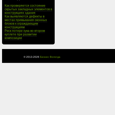
Как проверяется состояние
скрытых закладных элементов в
конструкциях здания
Как выявляются дефекты в
местах примыкания оконных
блоков к ограждающим
конструкциям
Риск потери хука во втором
куплете при развитии
композиции
© 2013-
2026
Бизнес Вологда