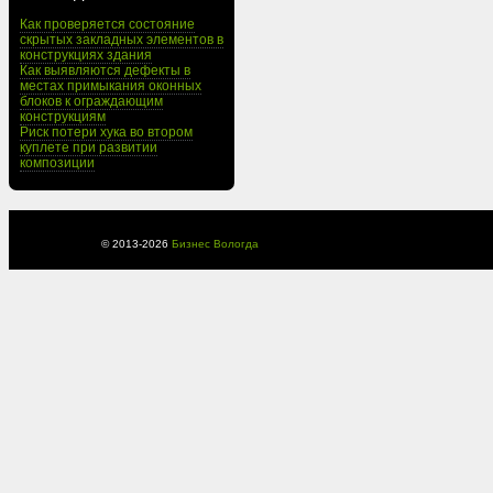
Как проверяется состояние
скрытых закладных элементов в
конструкциях здания
Как выявляются дефекты в
местах примыкания оконных
блоков к ограждающим
конструкциям
Риск потери хука во втором
куплете при развитии
композиции
© 2013-
2026
Бизнес Вологда