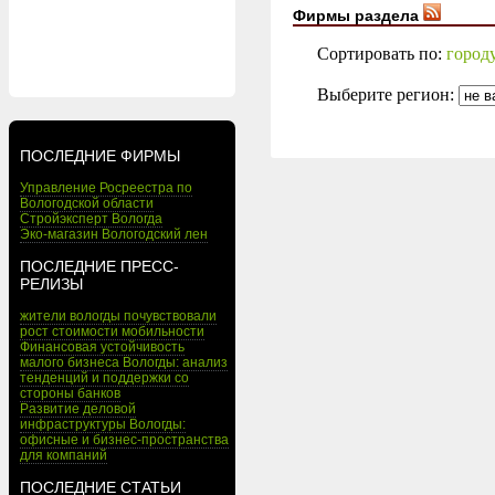
Фирмы раздела
Сортировать по:
город
Выберите регион:
ПОСЛЕДНИЕ ФИРМЫ
Управление Росреестра по
Вологодской области
Стройэксперт Вологда
Эко-магазин Вологодский лен
ПОСЛЕДНИЕ ПРЕСС-
РЕЛИЗЫ
жители вологды почувствовали
рост стоимости мобильности
Финансовая устойчивость
малого бизнеса Вологды: анализ
тенденций и поддержки со
стороны банков
Развитие деловой
инфраструктуры Вологды:
офисные и бизнес-пространства
для компаний
ПОСЛЕДНИЕ СТАТЬИ