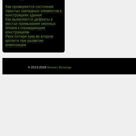
Как проверяется состояние
скрытых закладных элементов в
конструкциях здания
Как выявляются дефекты в
местах примыкания оконных
блоков к ограждающим
конструкциям
Риск потери хука во втором
куплете при развитии
композиции
© 2013-
2026
Бизнес Вологда