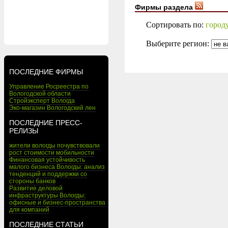
Фирмы раздела
Сортировать по:
город
Выберите регион:
ПОСЛЕДНИЕ ФИРМЫ
Управление Росреестра по
Вологодской области
Стройэксперт Вологда
Эко-магазин Вологодский лен
ПОСЛЕДНИЕ ПРЕСС-
РЕЛИЗЫ
жители вологды почувствовали
рост стоимости мобильности
Финансовая устойчивость
малого бизнеса Вологды: анализ
тенденций и поддержки со
стороны банков
Развитие деловой
инфраструктуры Вологды:
офисные и бизнес-пространства
для компаний
ПОСЛЕДНИЕ СТАТЬИ