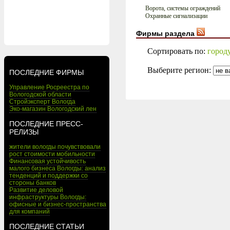
Ворота, системы ограждений
Охранные сигнализации
Фирмы раздела
Сортировать по:
город
Выберите регион:
ПОСЛЕДНИЕ ФИРМЫ
Управление Росреестра по
Вологодской области
Стройэксперт Вологда
Эко-магазин Вологодский лен
ПОСЛЕДНИЕ ПРЕСС-
РЕЛИЗЫ
жители вологды почувствовали
рост стоимости мобильности
Финансовая устойчивость
малого бизнеса Вологды: анализ
тенденций и поддержки со
стороны банков
Развитие деловой
инфраструктуры Вологды:
офисные и бизнес-пространства
для компаний
ПОСЛЕДНИЕ СТАТЬИ