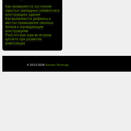
Как проверяется состояние
скрытых закладных элементов в
конструкциях здания
Как выявляются дефекты в
местах примыкания оконных
блоков к ограждающим
конструкциям
Риск потери хука во втором
куплете при развитии
композиции
© 2013-
2026
Бизнес Вологда