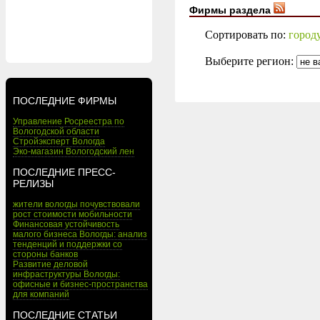
Фирмы раздела
Сортировать по:
город
Выберите регион:
ПОСЛЕДНИЕ ФИРМЫ
Управление Росреестра по
Вологодской области
Стройэксперт Вологда
Эко-магазин Вологодский лен
ПОСЛЕДНИЕ ПРЕСС-
РЕЛИЗЫ
жители вологды почувствовали
рост стоимости мобильности
Финансовая устойчивость
малого бизнеса Вологды: анализ
тенденций и поддержки со
стороны банков
Развитие деловой
инфраструктуры Вологды:
офисные и бизнес-пространства
для компаний
ПОСЛЕДНИЕ СТАТЬИ