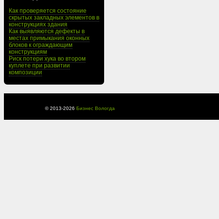
Как проверяется состояние
скрытых закладных элементов в
конструкциях здания
Как выявляются дефекты в
местах примыкания оконных
блоков к ограждающим
конструкциям
Риск потери хука во втором
куплете при развитии
композиции
© 2013-
2026
Бизнес Вологда