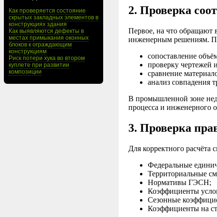
2. Проверка соо
Как проверяется состояние
скрытых закладных элементов в
конструкциях здания
Первое, на что обращают
Как выявляются дефекты в
местах примыкания оконных
инженерным решениям. Пр
блоков к ограждающим
конструкциям
сопоставление объё
Риск потери хука во втором
проверку чертежей 
куплете при развитии
композиции
сравнение материало
анализ совпадения т
В промышленной зоне нед
процесса и инженерного о
3. Проверка пр
Для корректного расчёта 
Федеральные единич
Территориальные см
Нормативы ГЭСН;
Коэффициенты услов
Сезонные коэффицие
Коэффициенты на ст