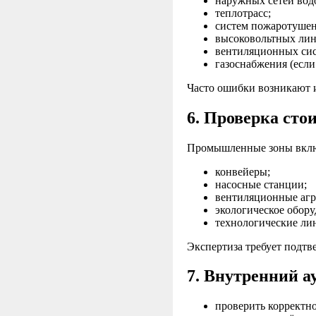
наружных сетей вод
теплотрасс;
систем пожаротушен
высоковольтных лин
вентиляционных сис
газоснабжения (если
Часто ошибки возникают и
6. Проверка сто
Промышленные зоны вклю
конвейеры;
насосные станции;
вентиляционные агр
экологическое обору
технологические ли
Экспертиза требует подт
7. Внутренний ау
проверить корректно