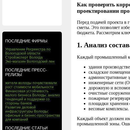
Как проверить корре
проектировании про
Перед подачей проекта в 
сметы. Это позволяет избе
бюджета. Рассмотрим клю
ПОСЛЕДНИЕ ФИРМЫ
1. Анализ соста
Управление Росреестра по
Вологодской области
Каждый промышленный ком
Стройэксперт Вологда
Эко-магазин Вологодский лен
здания производстве
ПОСЛЕДНИЕ ПРЕСС-
складские помещени
РЕЛИЗЫ
административные з
инженерные сети (О
жители вологды почувствовали
рост стоимости мобильности
дорожную и вспомог
Финансовая устойчивость
очистные сооружени
малого бизнеса Вологды: анализ
пожарные резервуар
тенденций и поддержки со
площадки хранения 
стороны банков
Развитие деловой
весовые комплексы.
инфраструктуры Вологды:
офисные и бизнес-пространства
Каждый объект должен име
для компаний
промышленной зоны. Ошиб
ПОСЛЕДНИЕ СТАТЬИ