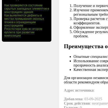
Как проверяется состояние
Получение и первич
скрытых закладных элементов в
Изучение применяемы
конструкциях здания
региональным требо
Как выявляются дефекты в
Проверка расчетов 
местах примыкания оконных
блоков к ограждающим
коэффициентов.
конструкциям
Оформление эксперт
Риск потери хука во втором
Обсуждение результа
куплете при развитии
композиции
проблем.
Преимущества о
Опытные специалист
Использование совр
прозрачность анализ
Качественная экспер
Для организации независ
области рекомендуем обра
Адрес источника
:
Добавлена
: 03-09-2025
Срок действия
: неограни
Голосов
: 0