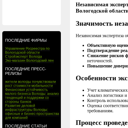
Независимая экспер
Вологодской област
Значимость нез
Независимая экспертиза о
ПОСЛЕДНИЕ ФИРМЫ
Объективную оценк
Управление Росреестра по
Подтверждение реа
Вологодской области
Снижение рисков ф
Стройэксперт Вологда
неточностей.
Эко-магазин Вологодский лен
Повышение доверия
ПОСЛЕДНИЕ ПРЕСС-
РЕЛИЗЫ
Особенности экс
жители вологды почувствовали
рост стоимости мобильности
Учет климатических 
Финансовая устойчивость
малого бизнеса Вологды: анализ
Анализ логистики и
тенденций и поддержки со
Контроль использов
стороны банков
Оценка соответстви
Развитие деловой
инфраструктуры Вологды:
требованиям.
офисные и бизнес-пространства
для компаний
Процесс провед
ПОСЛЕДНИЕ СТАТЬИ