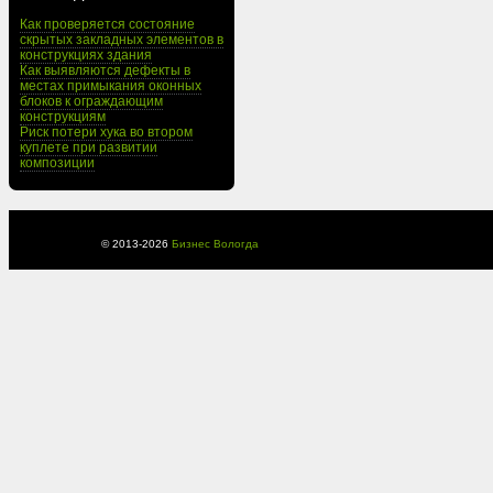
Как проверяется состояние
скрытых закладных элементов в
конструкциях здания
Как выявляются дефекты в
местах примыкания оконных
блоков к ограждающим
конструкциям
Риск потери хука во втором
куплете при развитии
композиции
© 2013-
2026
Бизнес Вологда