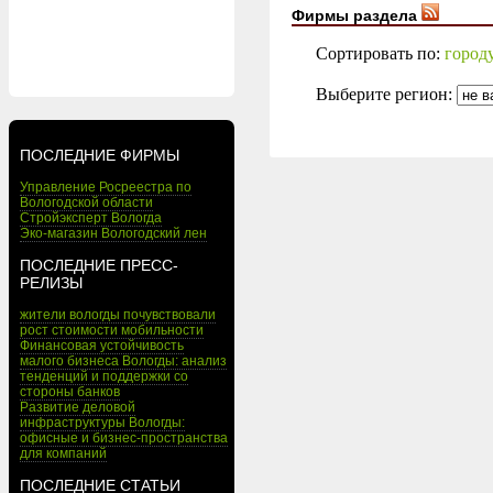
Фирмы раздела
Сортировать по:
город
Выберите регион:
ПОСЛЕДНИЕ ФИРМЫ
Управление Росреестра по
Вологодской области
Стройэксперт Вологда
Эко-магазин Вологодский лен
ПОСЛЕДНИЕ ПРЕСС-
РЕЛИЗЫ
жители вологды почувствовали
рост стоимости мобильности
Финансовая устойчивость
малого бизнеса Вологды: анализ
тенденций и поддержки со
стороны банков
Развитие деловой
инфраструктуры Вологды:
офисные и бизнес-пространства
для компаний
ПОСЛЕДНИЕ СТАТЬИ