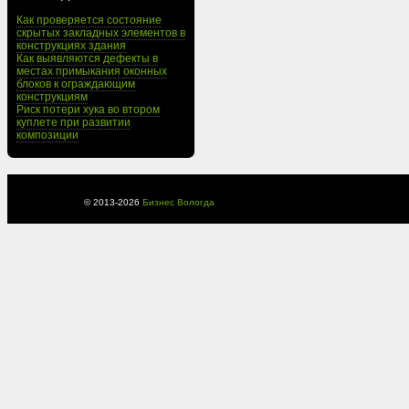
Как проверяется состояние
скрытых закладных элементов в
конструкциях здания
Как выявляются дефекты в
местах примыкания оконных
блоков к ограждающим
конструкциям
Риск потери хука во втором
куплете при развитии
композиции
© 2013-
2026
Бизнес Вологда