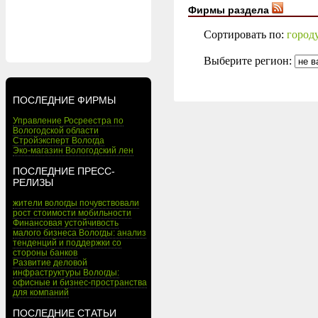
Фирмы раздела
Сортировать по:
город
Выберите регион:
ПОСЛЕДНИЕ ФИРМЫ
Управление Росреестра по
Вологодской области
Стройэксперт Вологда
Эко-магазин Вологодский лен
ПОСЛЕДНИЕ ПРЕСС-
РЕЛИЗЫ
жители вологды почувствовали
рост стоимости мобильности
Финансовая устойчивость
малого бизнеса Вологды: анализ
тенденций и поддержки со
стороны банков
Развитие деловой
инфраструктуры Вологды:
офисные и бизнес-пространства
для компаний
ПОСЛЕДНИЕ СТАТЬИ