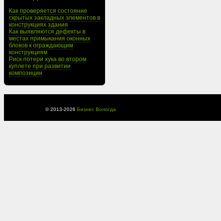
Как проверяется состояние
скрытых закладных элементов в
конструкциях здания
Как выявляются дефекты в
местах примыкания оконных
блоков к ограждающим
конструкциям
Риск потери хука во втором
куплете при развитии
композиции
© 2013-
2026
Бизнес Вологда