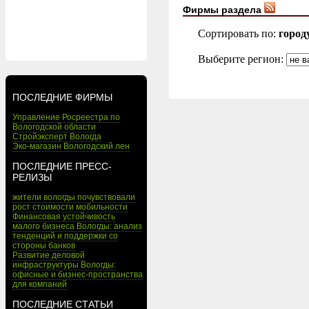
Фирмы раздела
Сортировать по:
город
Выберите регион:
ПОСЛЕДНИЕ ФИРМЫ
Управление Росреестра по
Вологодской области
Стройэксперт Вологда
Эко-магазин Вологодский лен
ПОСЛЕДНИЕ ПРЕСС-
РЕЛИЗЫ
жители вологды почувствовали
рост стоимости мобильности
Финансовая устойчивость
малого бизнеса Вологды: анализ
тенденций и поддержки со
стороны банков
Развитие деловой
инфраструктуры Вологды:
офисные и бизнес-пространства
для компаний
ПОСЛЕДНИЕ СТАТЬИ