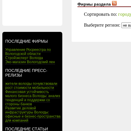
Фирмы раздела
Сортировать по:
город
Выберите регион:
ПОСЛЕДНИЕ ФИРМЫ
Управление Росреестра по
Вологодской области
Стройэксперт Вологда
Эко-магазин Вологодский лен
ПОСЛЕДНИЕ ПРЕСС-
РЕЛИЗЫ
жители вологды почувствовали
рост стоимости мобильности
Финансовая устойчивость
малого бизнеса Вологды: анализ
тенденций и поддержки со
стороны банков
Развитие деловой
инфраструктуры Вологды:
офисные и бизнес-пространства
для компаний
ПОСЛЕДНИЕ СТАТЬИ