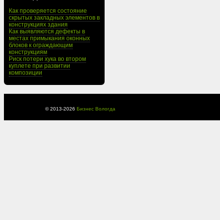
Как проверяется состояние
скрытых закладных элементов в
конструкциях здания
Как выявляются дефекты в
местах примыкания оконных
блоков к ограждающим
конструкциям
Риск потери хука во втором
куплете при развитии
композиции
© 2013-
2026
Бизнес Вологда